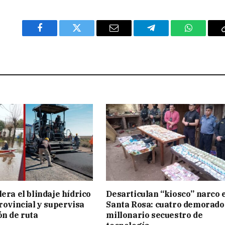
Facebook
Twitter
Email
Telegram
WhatsAp
era el blindaje hídrico
Desarticulan “kiosco” narco 
provincial y supervisa
Santa Rosa: cuatro demorado
ón de ruta
millonario secuestro de