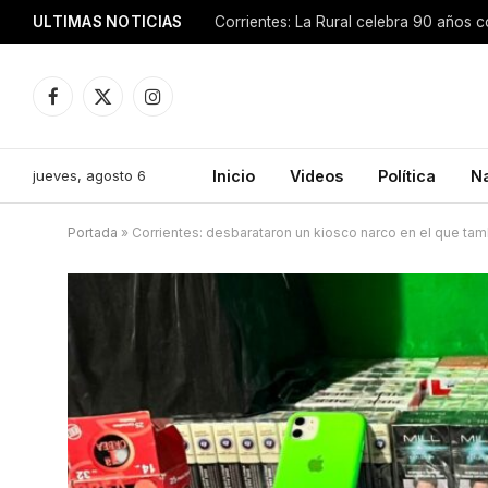
ULTIMAS NOTICIAS
Facebook
X
Instagram
(Twitter)
jueves, agosto 6
Inicio
Videos
Política
N
Portada
»
Corrientes: desbarataron un kiosco narco en el que ta