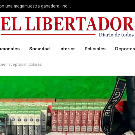
Corrientes: La Rural celebra 90 años con una megamuestra ganadera, industrial y artística
acionales
Sociedad
Interior
Policiales
Deportes
mbién aceptaban dólares