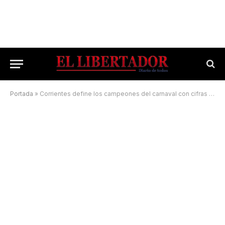
Portada
»
Corrientes define los campeones del carnaval con cifras récord