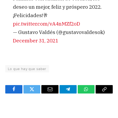
deseo un mejor, feliz y próspero 2022.
¡Felicidades!🥂
pic.twitter.com/vA4nMZf2oD
— Gustavo Valdés (@gustavovaldesok)
December 31, 2021
Lo que hay que saber
Facebook
Twitter
Email
Telegram
WhatsApp
Copy
Link