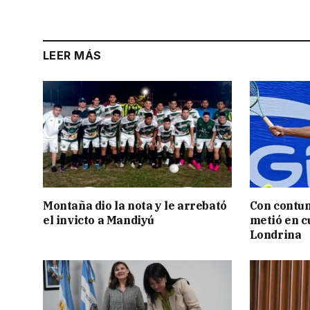
LEER MÁS
Montaña dio la nota y le arrebató
Con contun
el invicto a Mandiyú
metió en c
Londrina