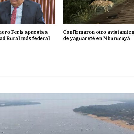
ero Feris apuesta a
Confirmaron otro avistamie
ad Rural más federal
de yaguareté en Mburucuyá