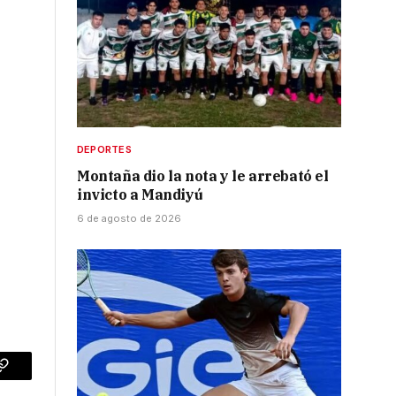
DEPORTES
e
Montaña dio la nota y le arrebató el
invicto a Mandiyú
6 de agosto de 2026
p
Copy