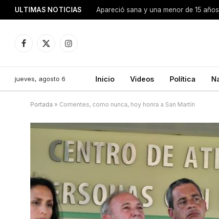
ULTIMAS NOTICIAS
Apareció sana y una menor de 15 años 
Facebook
X
Instagram
(Twitter)
jueves, agosto 6
Inicio
Videos
Política
N
Portada
»
Corrientes, como nunca, hoy honra a San Martín