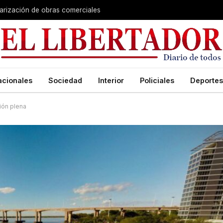
larización de obras comerciales
acionales
Sociedad
Interior
Policiales
Deportes
ión plena