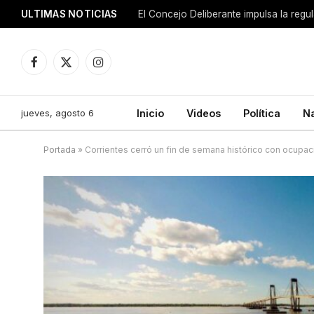
ULTIMAS NOTICIAS
El Concejo Deliberante impulsa la regu
Facebook
X
Instagram
(Twitter)
jueves, agosto 6
Inicio
Videos
Política
N
Portada
»
Corrientes cerró un fin de semana histórico con ocupac