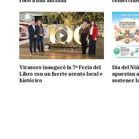
robo a una anciana
comercial
Virasoro inauguró la 7ª Feria del
Día del Ni
Libro con un fuerte acento local e
apuestan a
histórico
sostener l