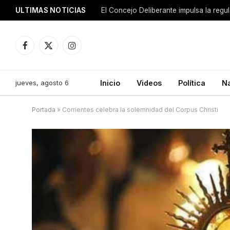
ULTIMAS NOTICIAS
El Concejo Deliberante impulsa la regu
Facebook
X
Instagram
(Twitter)
jueves, agosto 6
Inicio
Videos
Política
N
Portada
»
Corrientes celebra la solemnidad del Corpus Christi