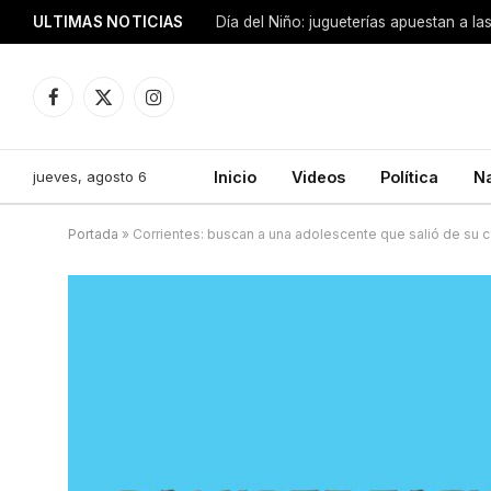
ULTIMAS NOTICIAS
Día del Niño: jugueterías apuestan a la
Facebook
X
Instagram
(Twitter)
jueves, agosto 6
Inicio
Videos
Política
N
Portada
»
Corrientes: buscan a una adolescente que salió de su 