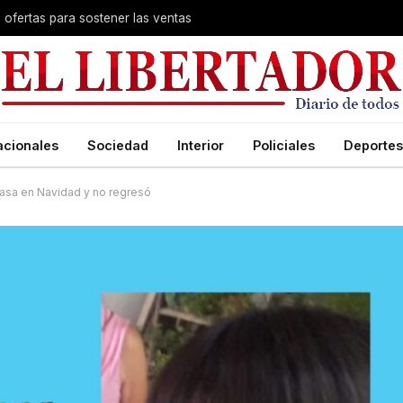
s ofertas para sostener las ventas
acionales
Sociedad
Interior
Policiales
Deportes
casa en Navidad y no regresó