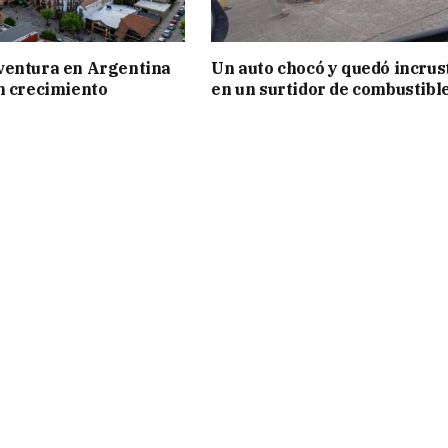
ventura en Argentina
Un auto chocó y quedó incrus
n crecimiento
en un surtidor de combustibl