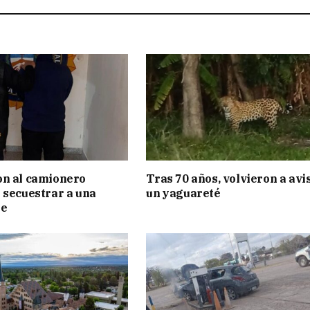
on al camionero
Tras 70 años, volvieron a avi
 secuestrar a una
un yaguareté
te