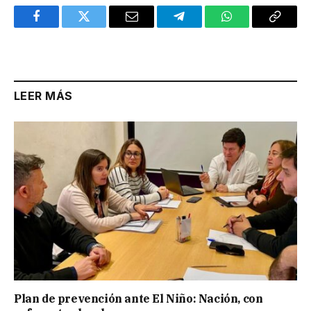
Facebook
Twitter
Email
Telegram
WhatsApp
Copy
Link
LEER MÁS
Plan de prevención ante El Niño: Nación, con