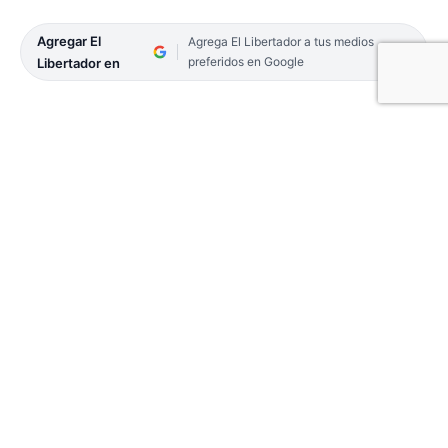
Agregar El
Agrega El Libertador a tus medios
preferidos en Google
Libertador en
La Municipalidad pondrá a disposición distintas
propuestas gratuitas y al aire libre: para mañana,
domingo 17, como parte de las actividades por el
Mes de la Mujer se desarrollará un paseo en kayak
gratuito en la playa Arazaty II (avenida Costanera
Juan Pablo II y General Paz), de 9 a 12. Los
interesados pueden inscribirse al teléfono: