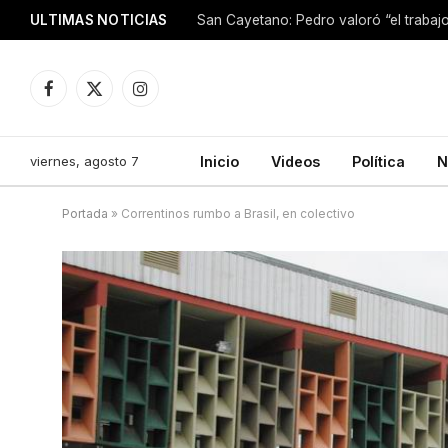
ULTIMAS NOTICIAS
Facebook
X
Instagram
(Twitter)
viernes, agosto 7
Inicio
Videos
Política
N
Portada
»
Correntinos rumbo a Brasil, en colectivo