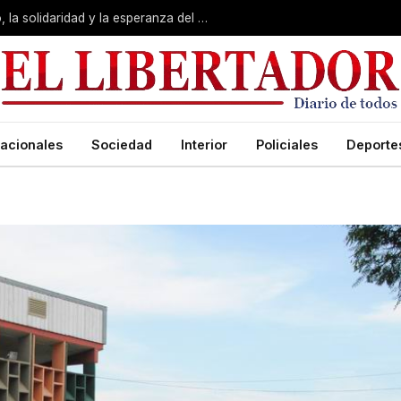
San Cayetano: Pedro valoró “el trabajo, la solidaridad y la esperanza del pueblo”
acionales
Sociedad
Interior
Policiales
Deporte