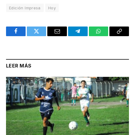
Edición Impresa
Hoy
Facebook
Twitter
Email
Telegram
WhatsApp
Copy
Link
LEER MÁS