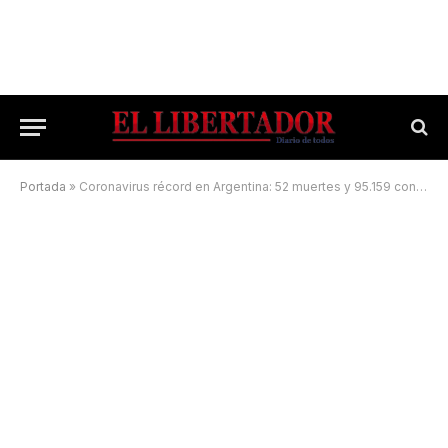
Portada
»
Coronavirus récord en Argentina: 52 muertes y 95.159 contagios en las últimas 24 horas