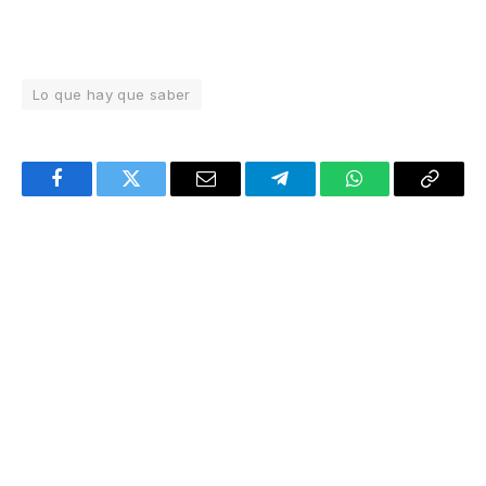
Lo que hay que saber
Facebook
Twitter
Email
Telegram
WhatsApp
Copy
Link