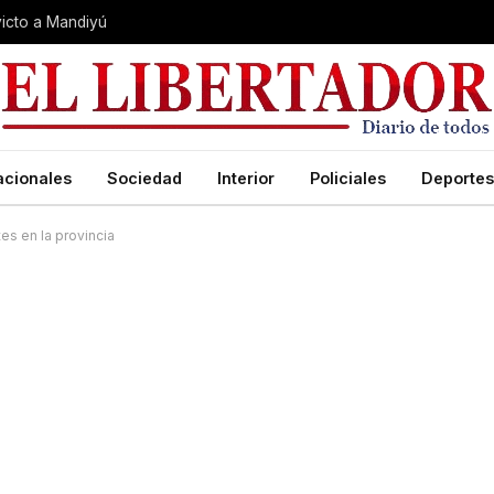
nvicto a Mandiyú
acionales
Sociedad
Interior
Policiales
Deportes
es en la provincia