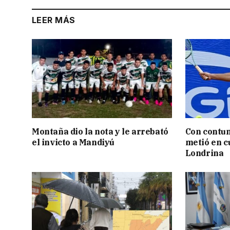
LEER MÁS
Montaña dio la nota y le arrebató
Con contun
el invicto a Mandiyú
metió en c
Londrina