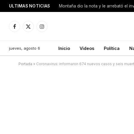
ULTIMAS NOTICIAS
Montaña dio la nota y le arrebató el i
Facebook
X
Instagram
(Twitter)
jueves, agosto 6
Inicio
Videos
Política
N
Portada
»
Coronavirus: informaron 674 nuevos casos y seis muert