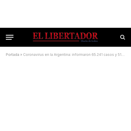
Portada
»
Coronavirus en la Argentina: informaron 65.241 casos y 51 muertes