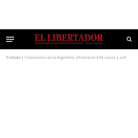
Portada
»
Coronavirus en la Argentina: informaron 548 casos y ocho muertes