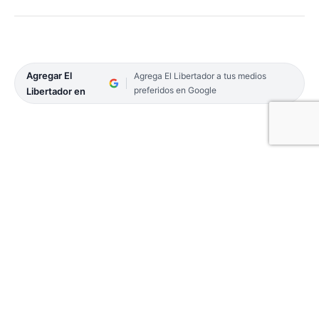
Agregar El
Agrega El Libertador a tus medios
preferidos en Google
Libertador en
Tras un largo receso por la situación sanitaria por
la pandemia por Covid-19, ayer el Gobierno
provincial dio luz verde a una nueva edición de
Tekoabuelos, el programa más esperado para los
miembros de la Tercera Edad.