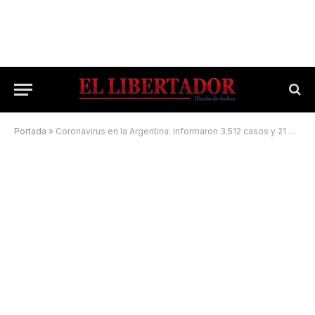
Portada
»
Coronavirus en la Argentina: informaron 3.512 casos y 21 muertes