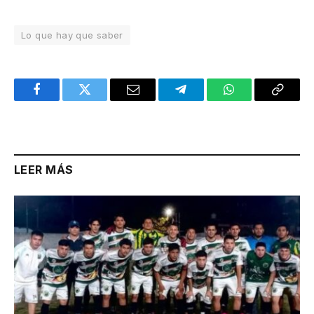
Lo que hay que saber
Facebook
Twitter
Email
Telegram
WhatsApp
Copy
Link
LEER MÁS