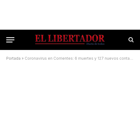
Portada
»
Coronavirus en Corrientes: 6 muertes y 127 nuevos contagios