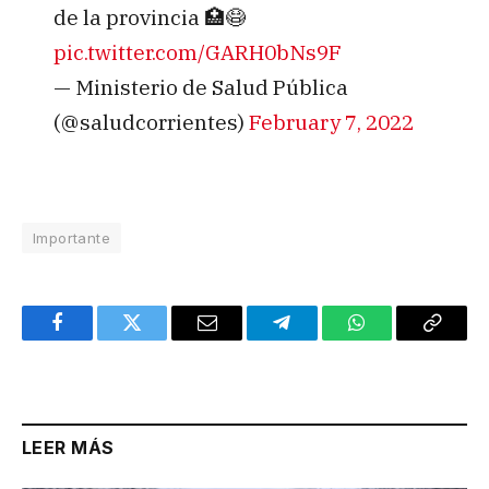
de la provincia 🏥😷
pic.twitter.com/GARH0bNs9F
— Ministerio de Salud Pública
(@saludcorrientes)
February 7, 2022
Importante
Facebook
Twitter
Email
Telegram
WhatsApp
Copy
Link
LEER MÁS