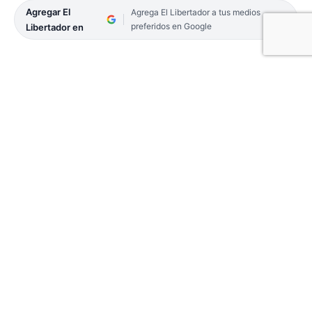
Agregar El
Agrega El Libertador a tus medios
preferidos en Google
Libertador en
Los incendios que azotan a toda la provincia de
Corrientes no dan tregua. Y, así como los
humanos los sufrimos, también lo sufren la fauna
local.
Vecinos de Loreto lograron rescatar a una cría de
guazuncho, en Ruta Provincial 118, en cercanías
de la reserva Iberá. El animal sufrió quemaduras,