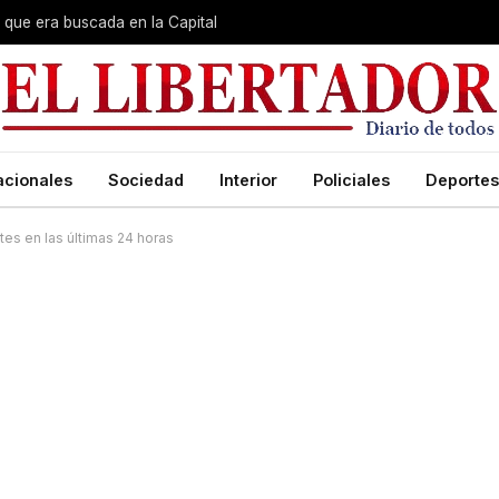
que era buscada en la Capital
acionales
Sociedad
Interior
Policiales
Deportes
tes en las últimas 24 horas