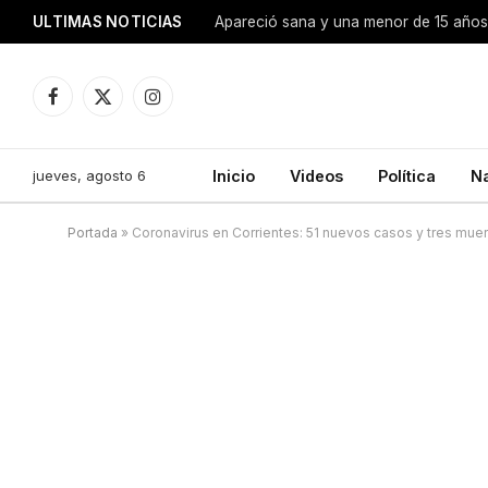
ULTIMAS NOTICIAS
Apareció sana y una menor de 15 años 
Facebook
X
Instagram
(Twitter)
jueves, agosto 6
Inicio
Videos
Política
N
Portada
»
Coronavirus en Corrientes: 51 nuevos casos y tres muer