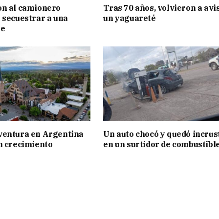
on al camionero
Tras 70 años, volvieron a avi
 secuestrar a una
un yaguareté
te
ventura en Argentina
Un auto chocó y quedó incrus
n crecimiento
en un surtidor de combustibl