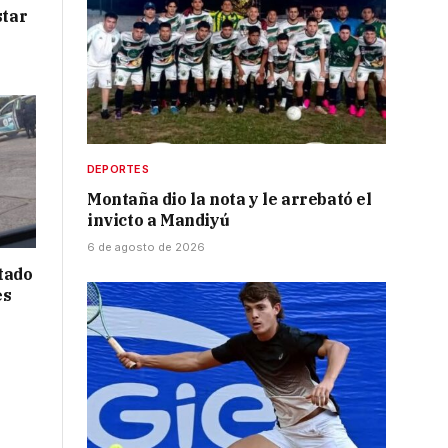
star
DEPORTES
Montaña dio la nota y le arrebató el
invicto a Mandiyú
6 de agosto de 2026
tado
es