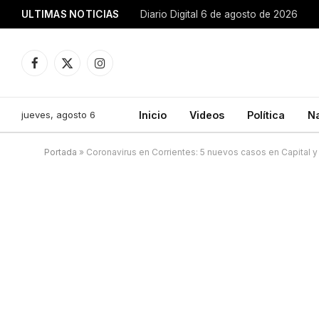
ULTIMAS NOTICIAS
Diario Digital 6 de agosto de 2026
Facebook
X
Instagram
(Twitter)
jueves, agosto 6
Inicio
Videos
Política
N
Portada
»
Coronavirus en Corrientes: 5 nuevos casos en Capital y 3