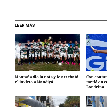
LEER MÁS
Montaña dio la nota y le arrebató
Con contun
el invicto a Mandiyú
metió en c
Londrina