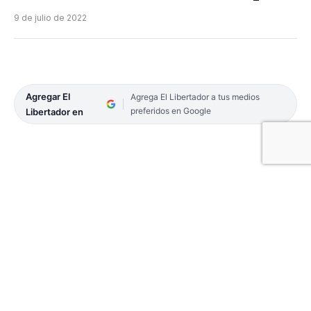
9 de julio de 2022
Agregar El
Agrega El Libertador a tus medios
preferidos en Google
Libertador en
El Ministerio de Salud de la Nación confirmó el
séptimo caso de viruela del mono en el país a
partir del resultado positivo de la prueba de PCR