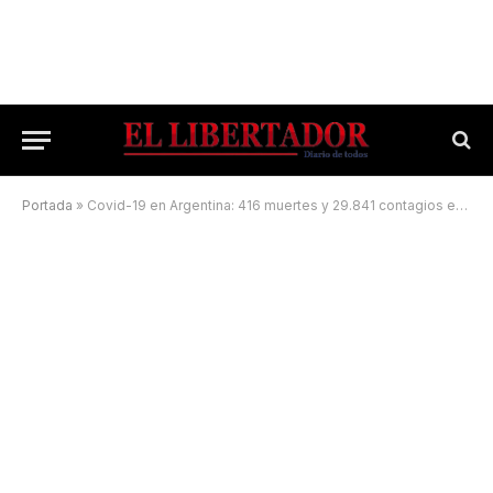
Portada
»
Covid-19 en Argentina: 416 muertes y 29.841 contagios en las últimas 24 horas