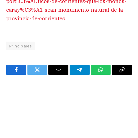
pol%C3%ADticos-de-corrientes-que-los-monos-
caray%C3%A1-sean-monumento-natural-de-la-
provincia-de-corrientes
Principales
Facebook
Twitter
Email
Telegram
WhatsApp
Copy
Link