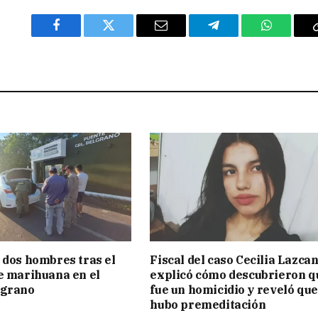
Facebook
Twitter
Email
Telegram
WhatsAp
 dos hombres tras el
Fiscal del caso Cecilia Lazca
e marihuana en el
explicó cómo descubrieron q
lgrano
fue un homicidio y reveló que
hubo premeditación