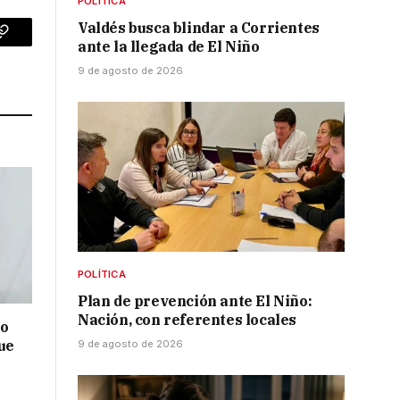
POLÍTICA
Valdés busca blindar a Corrientes
p
Copy
ante la llegada de El Niño
9 de agosto de 2026
Link
POLÍTICA
Plan de prevención ante El Niño:
Nación, con referentes locales
no
ue
9 de agosto de 2026