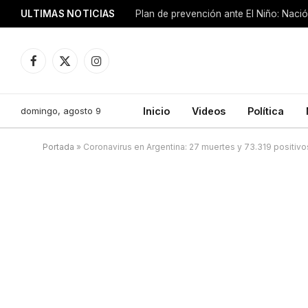
ULTIMAS NOTICIAS
Plan de prevención ante El Niño: Nació
Facebook
X
Instagram
(Twitter)
domingo, agosto 9
Inicio
Videos
Política
Portada
»
Coronavirus en Argentina: 27 muertes y 73.319 positivos