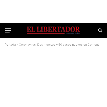
Portada
»
Coronavirus: Dos muertes y 50 casos nuevos en Corrientes