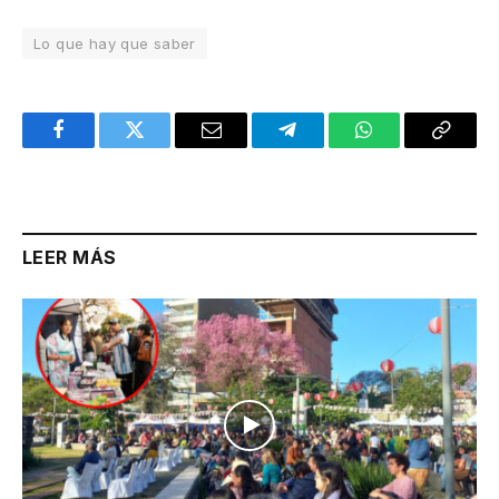
Lo que hay que saber
Facebook
Twitter
Email
Telegram
WhatsApp
Copy
Link
LEER MÁS