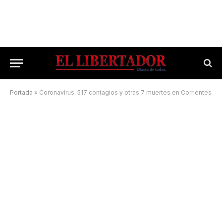
Portada
»
Coronavirus: 517 contagios y otras 7 muertes en Corrientes