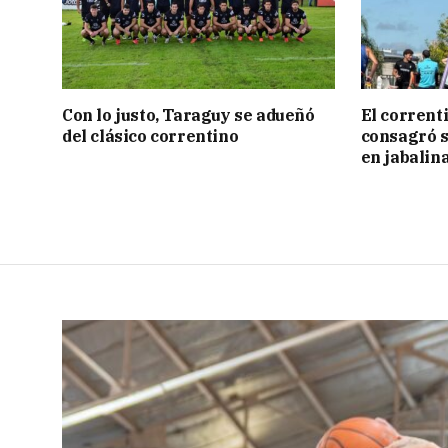
Con lo justo, Taraguy se adueñó
El corrent
del clásico correntino
consagró 
en jabalin