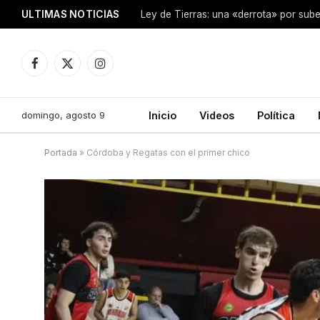
ULTIMAS NOTICIAS
Ley de Tierras: una «derrota» por sube
Facebook
X
Instagram
(Twitter)
domingo, agosto 9
Inicio
Videos
Política
Portada
»
Córdoba y Regatas con el primer chico