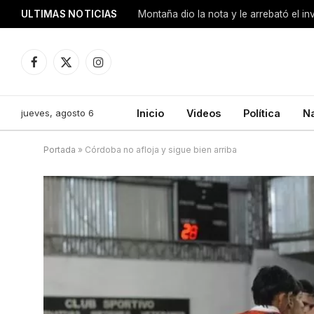
ULTIMAS NOTICIAS
Montaña dio la nota y le arrebató el i
Facebook
X
Instagram
(Twitter)
jueves, agosto 6
Inicio
Videos
Política
N
Portada
»
Córdoba no afloja y sigue bien arriba