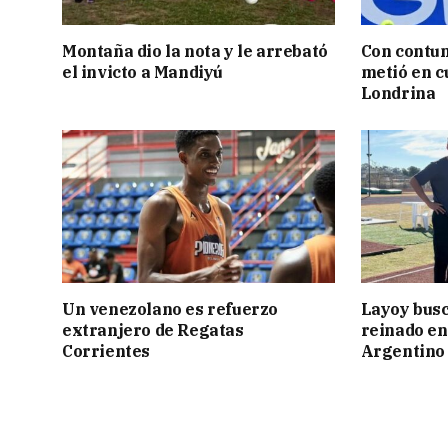
Montaña dio la nota y le arrebató
Con contun
el invicto a Mandiyú
metió en c
Londrina
Un venezolano es refuerzo
Layoy busc
extranjero de Regatas
reinado e
Corrientes
Argentino 