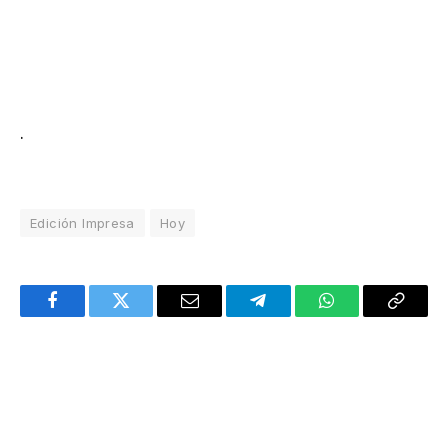
.
Edición Impresa
Hoy
Facebook
Twitter
Email
Telegram
WhatsApp
Copy
Link