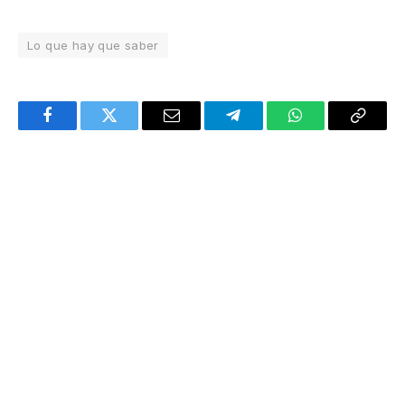
Lo que hay que saber
Facebook
Twitter
Email
Telegram
WhatsApp
Copy
Link