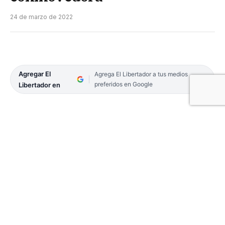
24 de marzo de 2022
Agregar El
Agrega El Libertador a tus medios
preferidos en Google
Libertador en
A pocos días de conmemorarse los 40 años del
enfrentamiento armado por la soberanía nacional
en las islas Malvinas, Georgias y Sandwich del Sur,