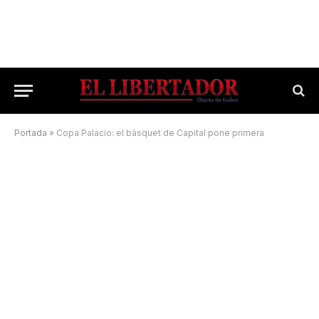
Portada
»
Copa Palacio: el básquet de Capital pone primera