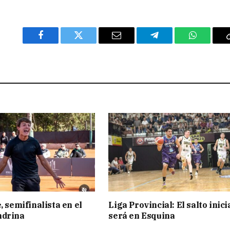
Facebook
Twitter
Email
Telegram
WhatsAp
, semifinalista en el
Liga Provincial: El salto inici
ndrina
será en Esquina