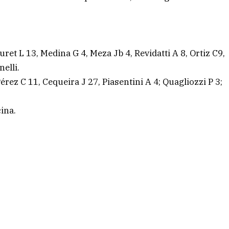
uret L 13, Medina G 4, Meza Jb 4, Revidatti A 8, Ortiz C9,
elli.
rez C 11, Cequeira J 27, Piasentini A 4; Quagliozzi P 3;
ina.