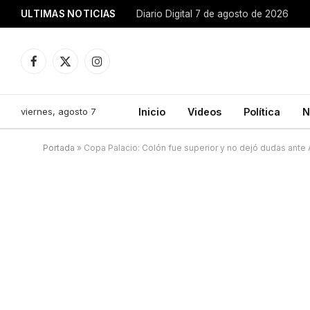
ULTIMAS NOTICIAS
Diario Digital 7 de agosto de 2026
Facebook
X
Instagram
(Twitter)
viernes, agosto 7
Inicio
Videos
Política
N
Portada
»
Copa Palacio: Colón fue superior y no dejó dudas ante 