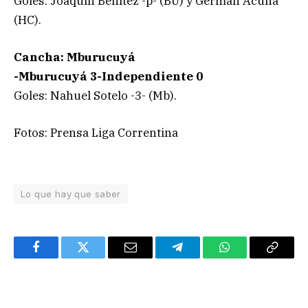
Goles: Joaquín Benítez -p- (BU) y Germán Acuña
(HC).
Cancha: Mburucuyá
-Mburucuyá 3-Independiente 0
Goles: Nahuel Sotelo -3- (Mb).
Fotos: Prensa Liga Correntina
Lo que hay que saber
Facebook
Twitter
Email
Telegram
WhatsApp
Copy
Link