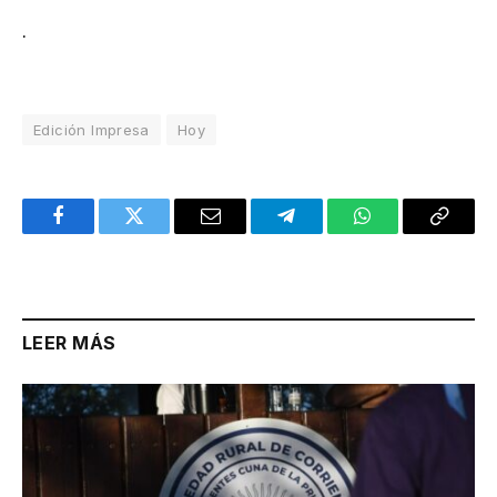
.
Edición Impresa
Hoy
Facebook
Twitter
Email
Telegram
WhatsApp
Copy
Link
LEER MÁS