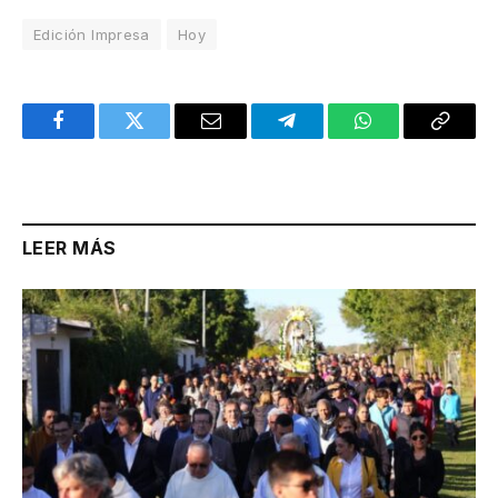
Edición Impresa
Hoy
Facebook
Twitter
Email
Telegram
WhatsApp
Copy
Link
LEER MÁS