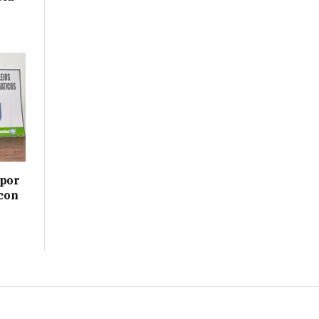
 por
 con