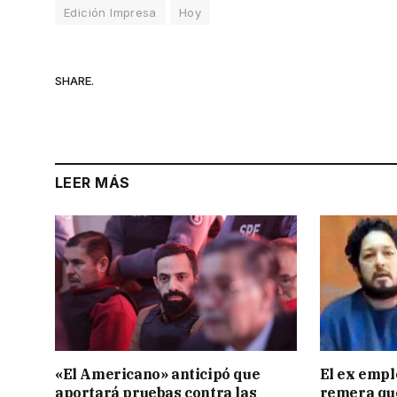
Edición Impresa
Hoy
SHARE.
LEER MÁS
«El Americano» anticipó que
El ex empl
aportará pruebas contra las
remera qu