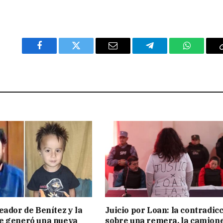
Facebook
Twitter
Email
Telegram
WhatsAp
eador de Benítez y la
Juicio por Loan: la contradic
e generó una nueva
sobre una remera, la camion