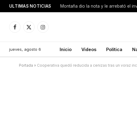
ULTIMAS NOTICIAS
Montaña dio la nota y le arrebató el i
Facebook
X
Instagram
(Twitter)
jueves, agosto 6
Inicio
Videos
Política
N
Portada
»
Cooperativa quedó reducida a cenizas tras un voraz in