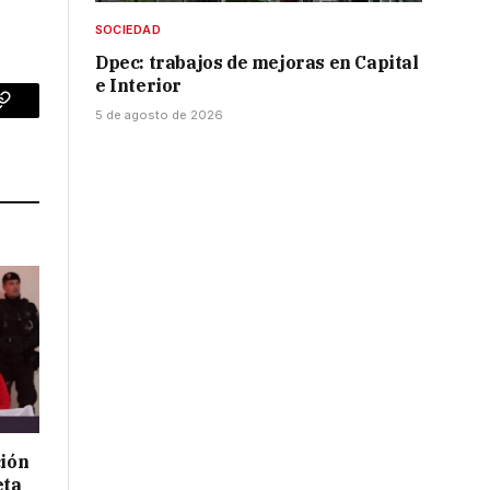
SOCIEDAD
Dpec: trabajos de mejoras en Capital
e Interior
p
Copy
5 de agosto de 2026
Link
ción
eta