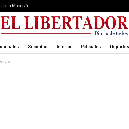
nvicto a Mandiyú
acionales
Sociedad
Interior
Policiales
Deportes
cendio