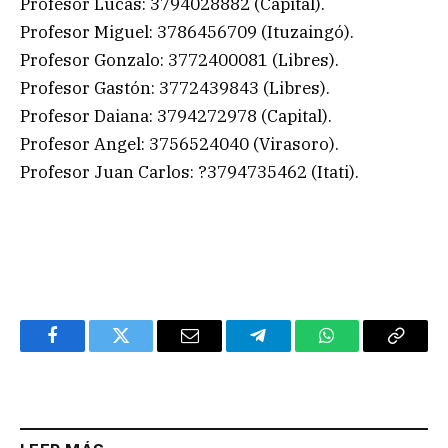
Profesor Lucas: 3794028882 (Capital).
Profesor Miguel: 3786456709 (Ituzaingó).
Profesor Gonzalo: 3772400081 (Libres).
Profesor Gastón: 3772439843 (Libres).
Profesor Daiana: 3794272978 (Capital).
Profesor Angel: 3756524040 (Virasoro).
Profesor Juan Carlos: ?3794735462 (Itati).
Facebook
Twitter
Email
Telegram
WhatsApp
Copy
Link