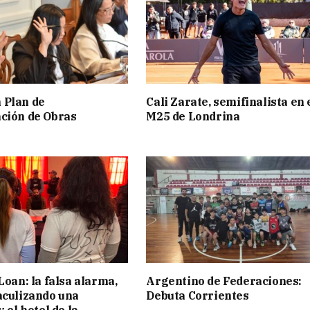
 Plan de
Cali Zarate, semifinalista en 
ción de Obras
M25 de Londrina
Loan: la falsa alarma,
Argentino de Federaciones:
aculizando una
Debuta Corrientes
y el hotel de la