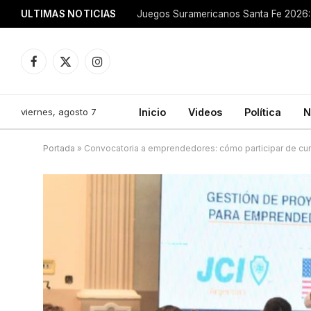
ULTIMAS NOTICIAS
Juegos Suramericanos Santa Fe 2026: 
Facebook
X
Instagram
(Twitter)
viernes, agosto 7
Inicio
Videos
Política
N
Portada
»
Convocatoria a emprendedores: cómo participar de cur