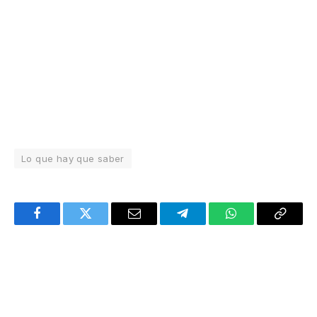
Lo que hay que saber
Facebook
Twitter
Email
Telegram
WhatsApp
Copy
Link