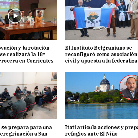
ovación y la rotación
El Instituto Belgraniano se
se realizará la 18º
reconfiguró como asociación
rocera en Corrientes
civil y apuesta a la federaliz
 se prepara para una
Itatí articula acciones y pre
peregrinación a San
refugios ante El Niño