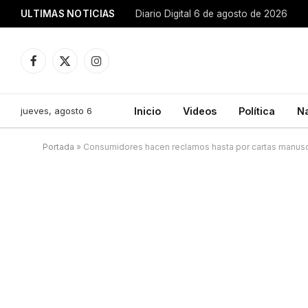
ULTIMAS NOTICIAS
Diario Digital 6 de agosto de 2026
Facebook
X
Instagram
(Twitter)
jueves, agosto 6
Inicio
Videos
Política
N
Portada
»
Consumidores hacen reclamos hasta por cartas manusc