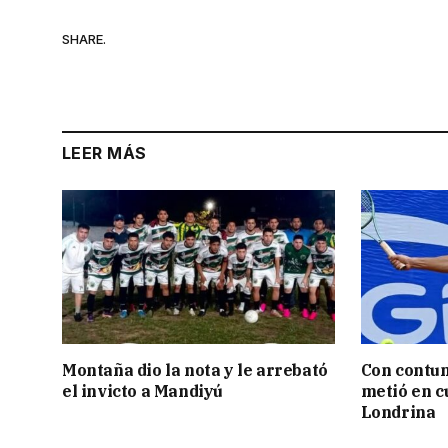
SHARE.
LEER MÁS
Montaña dio la nota y le arrebató
Con contun
el invicto a Mandiyú
metió en c
Londrina