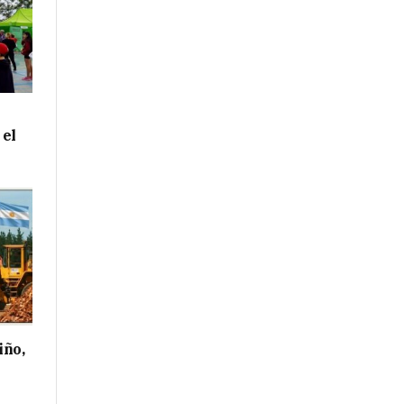
 el
iño,