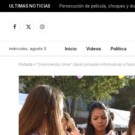
ULTIMAS NOTICIAS
Persecución de película, choques y do
Facebook
X
Instagram
(Twitter)
miércoles, agosto 5
Inicio
Videos
Política
Portada
»
“Conociendo Unne”: darán jornadas informativas a futuro