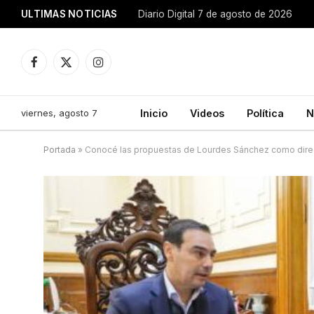
ULTIMAS NOTICIAS
Diario Digital 7 de agosto de 2026
Facebook
X
Instagram
(Twitter)
viernes, agosto 7
Inicio
Videos
Política
N
Portada
»
Conocé las propuestas de Lourdes Sánchez como direc