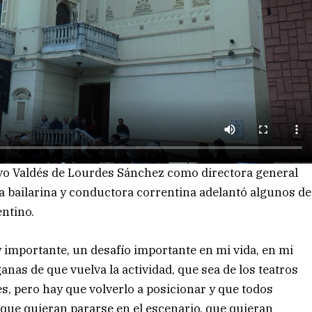
vo Valdés de Lourdes Sánchez como directora general
da bailarina y conductora correntina adelantó algunos de
entino.
 importante, un desafío importante en mi vida, en mi
nas de que vuelva la actividad, que sea de los teatros
es, pero hay que volverlo a posicionar y que todos
, que quieran pararse en el escenario, que quieran