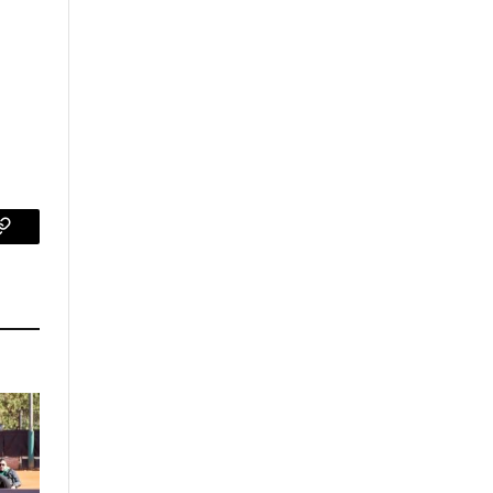
p
Copy
Link