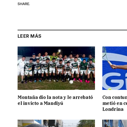
SHARE.
LEER MÁS
Montaña dio la nota y le arrebató
Con contun
el invicto a Mandiyú
metió en c
Londrina