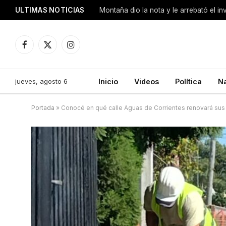
ULTIMAS NOTICIAS
Montaña dio la nota y le arrebató el i
Facebook
X
Instagram
(Twitter)
jueves, agosto 6
Inicio
Videos
Política
N
Portada
»
Conocé en qué calle Aguas de Corrientes renovará sus