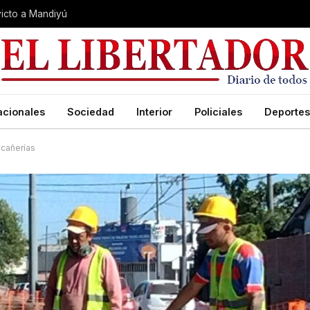
nvicto a Mandiyú
acionales
Sociedad
Interior
Policiales
Deportes
 cañerías