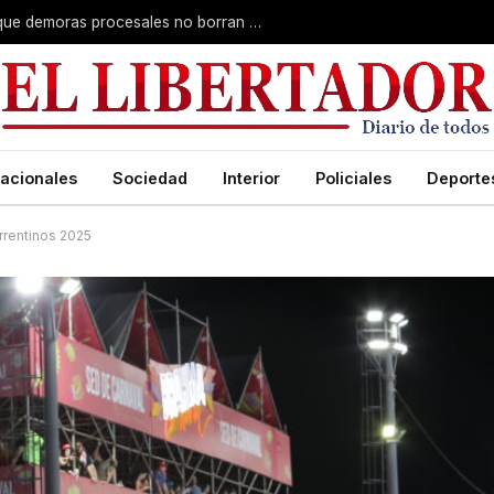
Superior Tribunal de Justicia: deciden que demoras procesales no borran delitos graves
acionales
Sociedad
Interior
Policiales
Deporte
rrentinos 2025