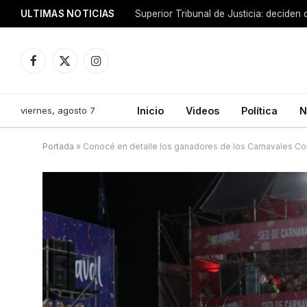
ULTIMAS NOTICIAS
Facebook
X
Instagram
(Twitter)
viernes, agosto 7
Inicio
Videos
Política
N
Portada
»
Conocé en detalle los ganadores de los Carnavales Co