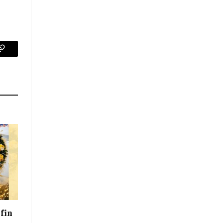
p
Copy
Link
 fin