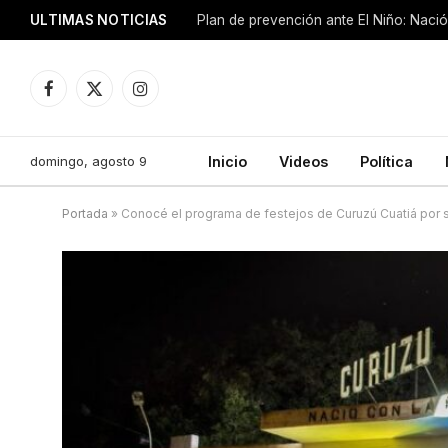
ULTIMAS NOTICIAS
Plan de prevención ante El Niño: Nació
Facebook
X
Instagram
(Twitter)
domingo, agosto 9
Inicio
Videos
Política
Portada
»
Conocé el programa de festejos de Curuzú Cuatiá por 