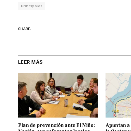
Principales
SHARE.
LEER MÁS
Plan de prevención ante El Niño:
Apuntan a