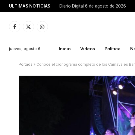
ULTIMAS NOTICIAS
Diario Digital 6 de agosto de 2026
Facebook
X
Instagram
(Twitter)
jueves, agosto 6
Inicio
Videos
Política
N
Portada
»
Conocé el cronograma completo de los Carnavales Bar