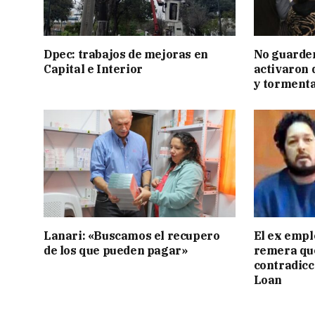
Dpec: trabajos de mejoras en
No guarden
Capital e Interior
activaron d
y tormenta
Lanari: «Buscamos el recupero
El ex empl
de los que pueden pagar»
remera qu
contradicci
Loan