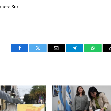
tanera Sur
Facebook
Twitter
Email
Telegram
WhatsAp