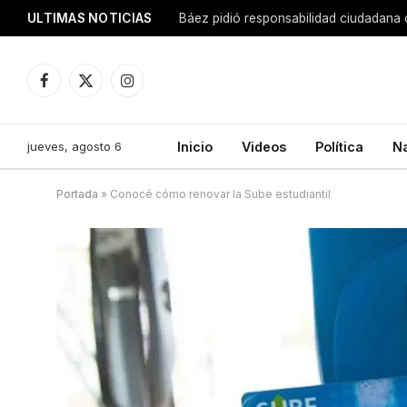
ULTIMAS NOTICIAS
Báez pidió responsabilidad ciudadana 
Facebook
X
Instagram
(Twitter)
jueves, agosto 6
Inicio
Videos
Política
N
Portada
»
Conocé cómo renovar la Sube estudiantil