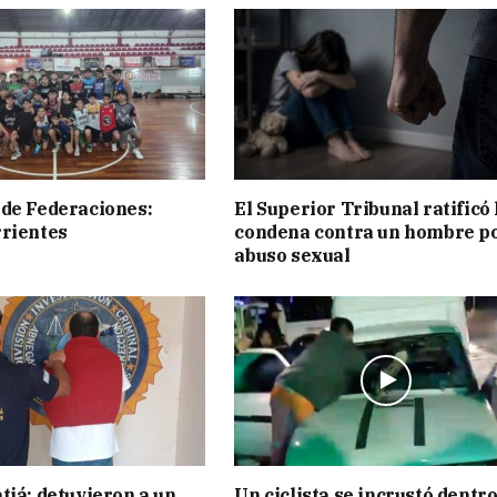
de Federaciones:
El Superior Tribunal ratificó 
rientes
condena contra un hombre p
abuso sexual
tiá: detuvieron a un
Un ciclista se incrustó dentro