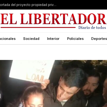
El Senado avanza con una versión recortada del proyecto propiedad privada: desalojo exprés, plazos y menos capítulos
acionales
Sociedad
Interior
Policiales
Deportes