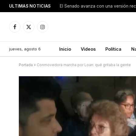
ULTIMAS NOTICIAS
Facebook
X
Instagram
(Twitter)
jueves, agosto 6
Inicio
Videos
Política
N
Portada
»
Conmovedora marcha por Loan: qué gritaba la gente