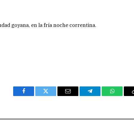
udad goyana, en la fría noche correntina.
Facebook
Twitter
Email
Telegram
WhatsAp