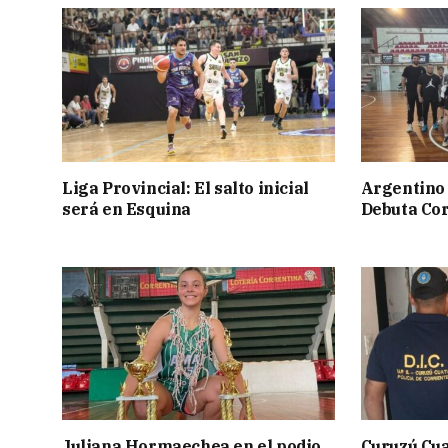
Liga Provincial: El salto inicial
Argentino 
será en Esquina
Debuta Cor
Juliana Hormaechea en el podio
Curuzú Cua